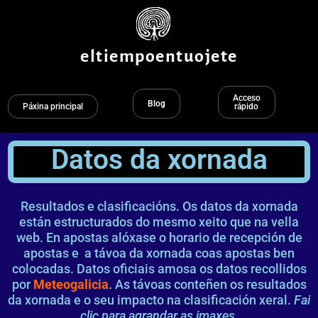
Ir
ao
contido
eltiempoentuojete
Acceso
Blog
Páxina principal
rápido
Datos da xornada
Resultados e clasificacións. Os datos da xornada
están estructurados do mesmo xeito que na vella
web. En apostas alóxase o horario de recepción de
apostas e a távoa da xornada coas apostas ben
colocadas. Datos oficiais amosa os datos recollidos
por
Meteogalicia
. As távoas conteñen os resultados
da xornada e o seu impacto na clasificación xeral.
Fai
clic para agrandar as imaxes.