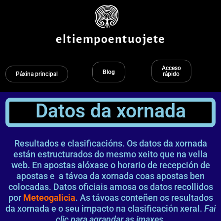
Ir
ao
contido
eltiempoentuojete
Acceso
Blog
Páxina principal
rápido
Datos da xornada
Resultados e clasificacións. Os datos da xornada
están estructurados do mesmo xeito que na vella
web. En apostas alóxase o horario de recepción de
apostas e a távoa da xornada coas apostas ben
colocadas. Datos oficiais amosa os datos recollidos
por
Meteogalicia
. As távoas conteñen os resultados
da xornada e o seu impacto na clasificación xeral.
Fai
clic para agrandar as imaxes.