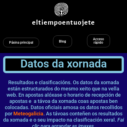
Ir
ao
contido
eltiempoentuojete
Acceso
Blog
Páxina principal
rápido
Datos da xornada
Resultados e clasificacións. Os datos da xornada
están estructurados do mesmo xeito que na vella
web. En apostas alóxase o horario de recepción de
apostas e a távoa da xornada coas apostas ben
colocadas. Datos oficiais amosa os datos recollidos
por
Meteogalicia
. As távoas conteñen os resultados
da xornada e o seu impacto na clasificación xeral.
Fai
clic para agrandar as imaxes.