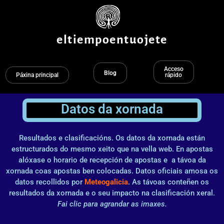
Ir
ao
contido
eltiempoentuojete
Acceso
Blog
Páxina principal
rápido
Datos da xornada
Resultados e clasificacións. Os datos da xornada están
estructurados do mesmo xeito que na vella web. En apostas
alóxase o horario de recepción de apostas e a távoa da
xornada coas apostas ben colocadas. Datos oficiais amosa os
datos recollidos por
Meteogalicia
. As távoas conteñen os
resultados da xornada e o seu impacto na clasificación xeral.
Fai clic para agrandar as imaxes.