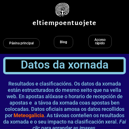
Ir
ao
contido
eltiempoentuojete
Acceso
Blog
Páxina principal
rápido
Datos da xornada
Resultados e clasificacións. Os datos da xornada
están estructurados do mesmo xeito que na vella
web. En apostas alóxase o horario de recepción de
apostas e a távoa da xornada coas apostas ben
colocadas. Datos oficiais amosa os datos recollidos
por
Meteogalicia
. As távoas conteñen os resultados
da xornada e o seu impacto na clasificación xeral.
Fai
clic para agrandar as imaxes.