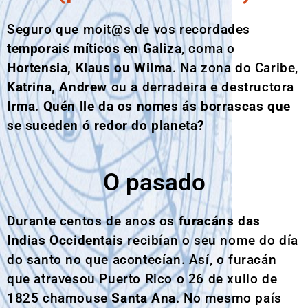
Seguro que moit@s de vos recordades
temporais míticos en Galiza
, coma o
Hortensia, Klaus ou Wilma
. Na zona do Caribe,
Katrina, Andrew
ou a derradeira e destructora
Irma
.
Quén lle da os nomes ás borrascas que
se suceden ó redor do planeta?
O pasado
Durante centos de anos os
furacáns das
Indias Occidentais
recibían o seu nome do día
do santo no que acontecían. Así, o furacán
que atravesou Puerto Rico o 26 de xullo de
1825 chamouse
Santa Ana
. No mesmo país