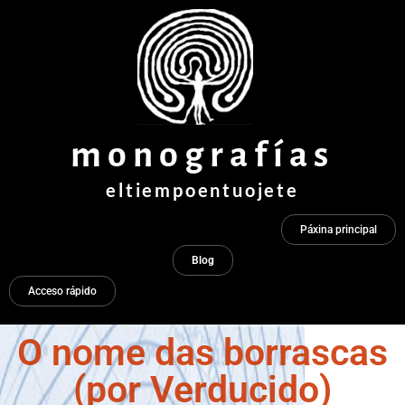
Ir
ao
contido
monografías
eltiempoentuojete
Páxina principal
Blog
Acceso rápido
O nome das borrascas
(por Verducido)