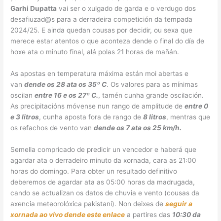
Garhi Dupatta
vai ser o xulgado de garda e o verdugo dos
desafiuzad@s para a derradeira competición da tempada
2024/25. E ainda quedan cousas por decidir, ou sexa que
merece estar atentos o que aconteza dende o final do día de
hoxe ata o minuto final, alá polas 21 horas de mañán.
As apostas en temperatura máxima están moi abertas e
van
dende os 28 ata os 35º C
. Os valores para as mínimas
oscilan
entre 16 e os 27º C.
, tamén cunha grande oscilación.
As precipitacións móvense nun rango de amplitude de
entre 0
e 3 litros
, cunha aposta fora de rango de
8 litros
, mentras que
os refachos de vento van
dende os 7 ata os 25 km/h.
Semella compricado de predicir un vencedor e haberá que
agardar ata o derradeiro minuto da xornada, cara as 21:00
horas do domingo. Para obter un resultado definitivo
deberemos de agardar ata as 05:00 horas da madrugada,
cando se actualizan os datos de chuvia e vento (cousas da
axencia meteorolóxica pakistaní). Non deixes de
seguir a
xornada ao vivo dende este enlace
a partires das
10:30 da