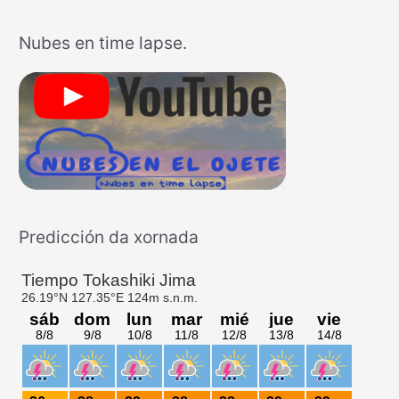
u
s
Nubes en time lapse.
c
a
r
p
o
r
:
Predicción da xornada