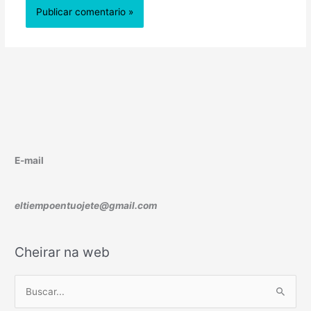
E-mail
eltiempoentuojete@gmail.com
Cheirar na web
B