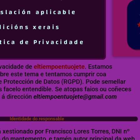
islación aplicable
dicións xerais
ítica de Privacidade
rivacidade de
eltiempoentuojete
. Estamos
obre este tema e tentamos cumprir coa
 Protección de Datos (RGPD). Pode semellar
 facelo entendible. Se atopas faios ou coñeces
l á dirección
eltiempoentuojete@gmail.com
Identidade do responsable
á xestionado por Francisco Lores Torres, DNI nº
do mantemento, e tamén autor principal da web.