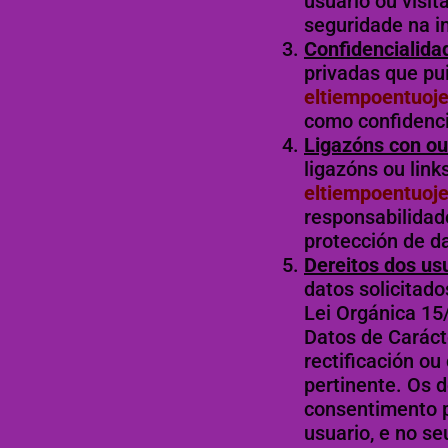
usuario ou visi
seguridade na i
Confidencialida
privadas que pu
eltiempoentuoje
como confidenci
Ligazóns con ou
ligazóns ou link
eltiempoentuoje
responsabilidad
protección de da
Dereitos dos us
datos solicitado
Lei Orgánica 15
Datos de Carácte
rectificación ou
pertinente. Os d
consentimento p
usuario, e no s