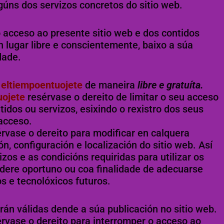
gúns dos servizos concretos do sitio web.
 acceso ao presente sitio web e dos contidos
 lugar libre e conscientemente, baixo a súa
dade.
a
eltiempoentuojete
de maneira
libre e gratuíta.
uojete
resérvase o dereito de limitar o seu acceso
idos ou servizos, esixindo o rexistro dos seus
acceso.
érvase o dereito para modificar en calquera
, configuración e localización do sitio web. Así
zos e as condicións requiridas para utilizar os
ere oportuno ou coa finalidade de adecuarse
s e tecnolóxicos futuros.
rán válidas dende a súa publicación no sitio web.
érvase o dereito para interromper o acceso ao