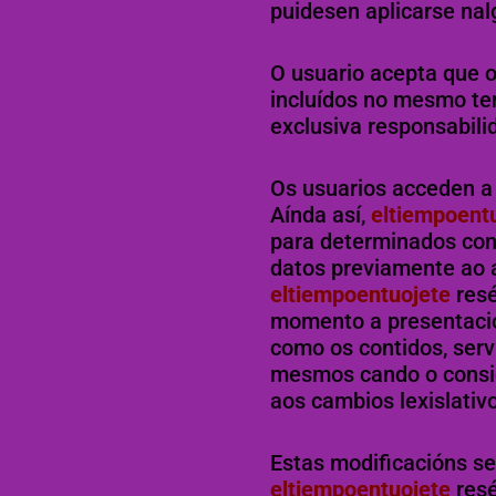
puidesen aplicarse nal
O usuario acepta que o
incluídos no mesmo ten
exclusiva responsabili
Os usuarios acceden 
Aínda así,
eltiempoent
para determinados cont
datos previamente ao 
eltiempoentuojete
res
momento a presentación
como os contidos, servi
mesmos cando o consid
aos cambios lexislativo
Estas modificacións se
eltiempoentuojete
res