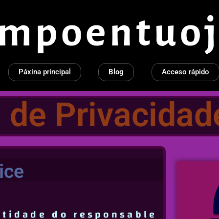
empoentuoj
Páxina principal
Blog
Acceso rápido
a de Privacidad
ice
ntidade do responsable