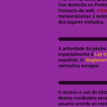
Con domicilio en Pont
Contacto da web.
elti
meteorolóxicas ó redor
dos lugares visitados.
A actividade da páxina
especialmente á
Ley O
española. O
Reglament
normativa europea.
O acceso e uso do siti
destas condicións xer
usuario acceda ao mes