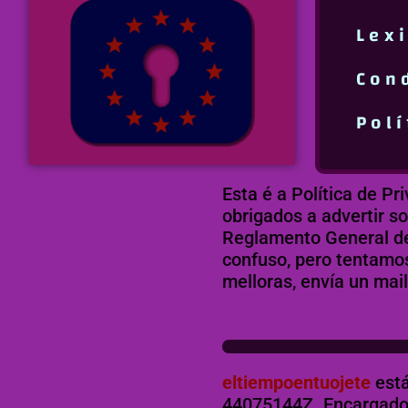
Lex
Con
Pol
Esta é a Política de P
obrigados a advertir s
Reglamento General de
confuso, pero tentamos
melloras, envía un mai
eltiempoentuojete
est
44075144Z. Encargado 