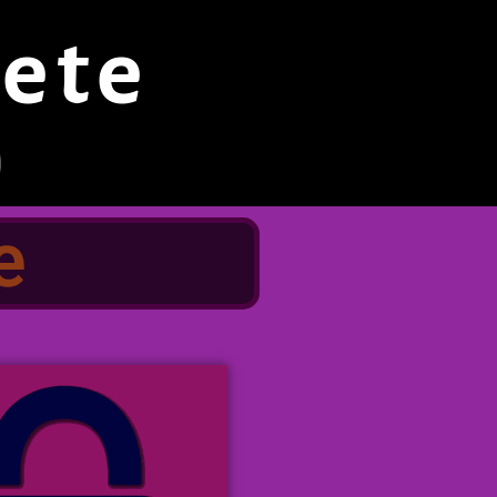
ete
e