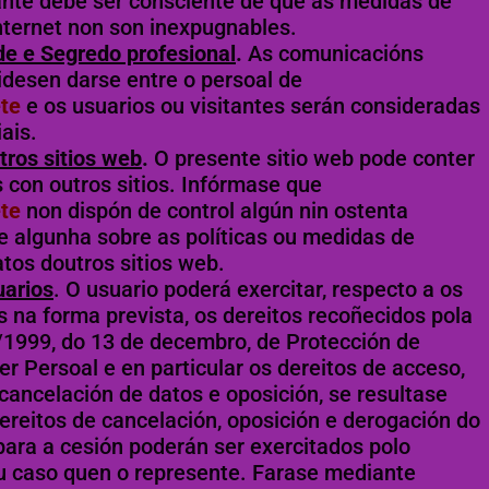
tante debe ser consciente de que as medidas de
nternet non son inexpugnables.
de e Segredo profesional
.
As comunicacións
idesen darse entre o persoal de
te
e os usuarios ou visitantes serán consideradas
ais.
tros sitios web
.
O presente sitio web pode conter
s con outros sitios. Infórmase que
te
non dispón de control algún nin ostenta
e algunha sobre as políticas ou medidas de
tos doutros sitios web.
uarios
. O usuario poderá exercitar, respecto a os
s na forma prevista, os dereitos recoñecidos pola
/1999, do 13 de decembro, de Protección de
r Persoal e en particular os dereitos de acceso,
 cancelación de datos e oposición, se resultase
ereitos de cancelación, oposición e derogación do
ara a cesión poderán ser exercitados polo
eu caso quen o represente. Farase mediante