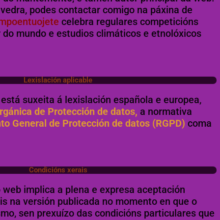
evedra, podes contactar comigo na páxina de
empoentuojete
celebra regulares competicións
 do mundo e estudios climáticos e etnolóxicos
Lexislación aplicable
 está suxeita á lexislación española e europea,
rgánica de Protección de datos,
a normativa
o General de Protección de datos (RGPD)
coma
Condicións xerais
o web implica a plena e expresa aceptación
ais na versión publicada no momento en que o
mo, sen prexuízo das condicións particulares que