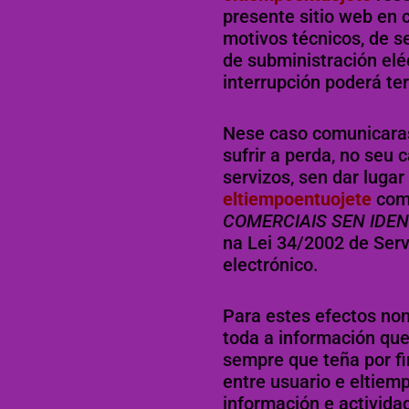
presente sitio web en 
motivos técnicos, de s
de subministración eléc
interrupción poderá ter
Nese caso comunicarase
sufrir a perda, no seu
servizos, sen dar luga
eltiempoentuojete
com
COMERCIAIS SEN IDE
na Lei 34/2002 de Ser
electrónico.
Para estes efectos no
toda a información que
sempre que teña por f
entre usuario e eltiem
información e activida