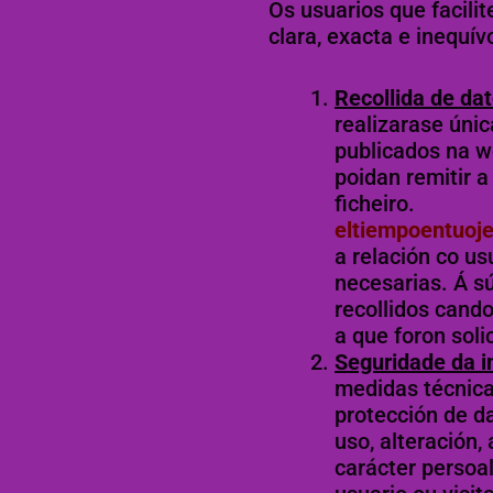
Os usuarios que facili
clara, exacta e inequí
Recollida de dat
realizarase úni
publicados na w
poidan remitir 
ficheiro.
eltiempoentuoje
a relación co us
necesarias. Á s
recollidos cando
a que foron soli
Seguridade da i
medidas técnica
protección de da
uso, alteración,
carácter persoal