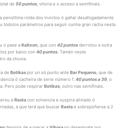
total de
50 puntos
, vitoria e o acceso a semifinais.
a penúltima rolda dos invictos ó gañar desafogadamente
ou tódolos parámetros para seguir cunha gran racha nesta
eu o pase a
Kaltxon
, que con
42 puntos
derrotou a outra
ntos por baixo con
40 puntos
. Tamén neste
ro da chuvia.
ria de
Botikas
por un só punto ante
Bar Pequeno
, que de
idencia ó cacheira de serie número 1.
40 puntos a 39
, o
a. Pero pode respirar
Botikas
, outro nas semifinais.
perou a
Rasta
con solvencia e suspira aliviado ó
xornadas, a que terá que buscar
Rasta
e sobrepoñerse a 2
eno
despois de superar a
Víbora
no desempate por