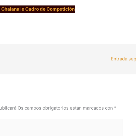
 Ghalanai e Cadro de Competición
Entrada se
ublicará
Os campos obrigatorios están marcados con
*