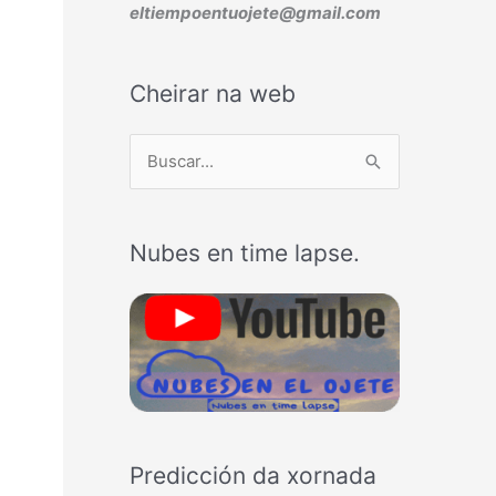
eltiempoentuojete@gmail.com
Cheirar na web
B
u
s
Nubes en time lapse.
c
a
r
p
o
r
:
Predicción da xornada