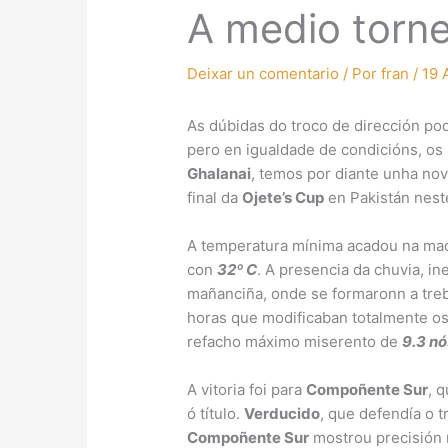
A medio torn
Deixar un comentario
/ Por
fran
/
19 
As dúbidas do troco de dirección po
pero en igualdade de condicións, os
Ghalanai
, temos por diante unha nov
final da
Ojete’s Cup
en Pakistán nest
A temperatura mínima acadou na ma
con
32º C
. A presencia da chuvia, i
mañanciña, onde se formaronn a treb
horas que modificaban totalmente o
refacho máximo miserento de
9.3 nó
A vitoria foi para
Compoñente Sur
, 
ó título.
Verducido
, que defendía o 
Compoñente Sur
mostrou precisión 