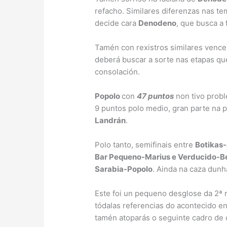
refacho. Similares diferenzas nas t
decide cara
Denodeno
, que busca a f
Tamén con rexistros similares venc
deberá buscar a sorte nas etapas qu
consolación.
Popolo
con
47 puntos
non tivo probl
9 puntos polo medio, gran parte na 
Landrán
.
Polo tanto, semifinais entre
Botikas-
Bar Pequeno-Marius e Verducido-
Sarabia-Popolo
. Ainda na caza dunha
Este foi un pequeno desglose da 2ª 
tódalas referencias do acontecido e
tamén atoparás o seguinte cadro de 