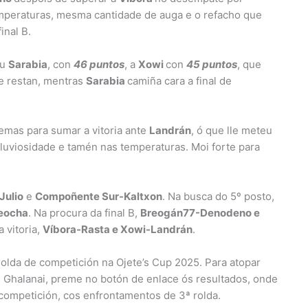
emperaturas, mesma cantidade de auga e o refacho que
inal B.
eu
Sarabia
, con
46 puntos
, a
Xowi
con
45 puntos
, que
e restan, mentras
Sarabia
camiña cara a final de
emas para sumar a vitoria ante
Landrán
, ó que lle meteu
pluviosidade e tamén nas temperaturas. Moi forte para
Julio
e
Compoñente Sur-Kaltxon
. Na busca do 5º posto,
Beocha
. Na procura da final B,
Breogán77-Denodeno e
 vitoria,
Víbora-Rasta e Xowi-Landrán
.
rolda de competición na Ojete’s Cup 2025. Para atopar
n Ghalanai, preme no botón de enlace ós resultados, onde
competición, cos enfrontamentos de 3ª rolda.