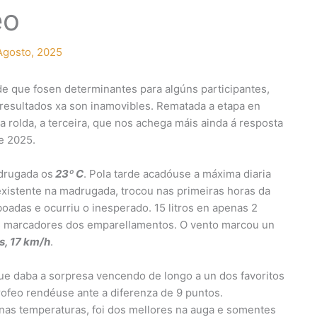
eo
Agosto, 2025
de que fosen determinantes para algúns participantes,
 resultados xa son inamovibles. Rematada a etapa en
a rolda, a terceira, que nos achega máis ainda á resposta
e 2025.
drugada os
23º C
. Pola tarde acadóuse a máxima diaria
nexistente na madrugada, trocou nas primeiras horas da
oadas e ocurriu o inesperado. 15 litros en apenas 2
s marcadores dos emparellamentos. O vento marcou un
s, 17 km/h
.
que daba a sorpresa vencendo de longo a un dos favoritos
trofeo rendéuse ante a diferenza de 9 puntos.
nas temperaturas, foi dos mellores na auga e somentes