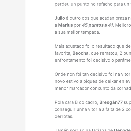
perdeu un punto no refacho para un 
Julio
é outro dos que acadan praza n
a
Marius
por
45 puntos a 41
. Mellor
a súa mellor tempada.
Máis axustado foi o resultado que d
favorita,
Beocha
, que rematou, 2 pu
enfrontamento foi decisivo o parámet
Onde non foi tan decisivo foi na vito
novo estivo a piques de deixar en ev
menor marcador conxunto da xornad
Pola cara B do cadro,
Breogán77
su
conseguir unha vitoria a falta de 2 
derrotas.
Tamén sorriso na faciana de
Denod