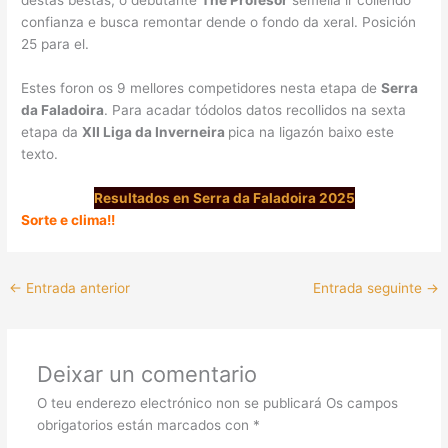
destas bestas, o debutante
The Profesor
semella ir collendo
confianza e busca remontar dende o fondo da xeral. Posición
25 para el.
Estes foron os 9 mellores competidores nesta etapa de
Serra
da Faladoira
. Para acadar tódolos datos recollidos na sexta
etapa da
XII Liga da Inverneira
pica na ligazón baixo este
texto.
Resultados en Serra da Faladoira 2025
Sorte e clima!!
←
Entrada anterior
Entrada seguinte
→
Deixar un comentario
O teu enderezo electrónico non se publicará
Os campos
obrigatorios están marcados con
*