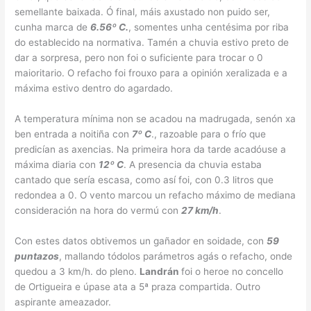
semellante baixada. Ó final, máis axustado non puido ser,
cunha marca de
6.56º C.
, somentes unha centésima por riba
do establecido na normativa. Tamén a chuvia estivo preto de
dar a sorpresa, pero non foi o suficiente para trocar o 0
maioritario. O refacho foi frouxo para a opinión xeralizada e a
máxima estivo dentro do agardado.
A temperatura mínima non se acadou na madrugada, senón xa
ben entrada a noitiña con
7º C
., razoable para o frío que
predicían as axencias. Na primeira hora da tarde acadóuse a
máxima diaria con
12º C
. A presencia da chuvia estaba
cantado que sería escasa, como así foi, con 0.3 litros que
redondea a 0. O vento marcou un refacho máximo de mediana
consideración na hora do vermú con
27 km/h
.
Con estes datos obtivemos un gañador en soidade, con
59
puntazos
, mallando tódolos parámetros agás o refacho, onde
quedou a 3 km/h. do pleno.
Landrán
foi o heroe no concello
de Ortigueira e úpase ata a 5ª praza compartida. Outro
aspirante ameazador.