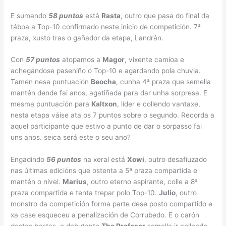
E sumando
58 puntos
está
Rasta
, outro que pasa do final da
táboa a Top-10 confirmado neste inicio de competición. 7ª
praza, xusto tras o gañador da etapa, Landrán.
Con
57 puntos
atopamos a
Magor
, vixente camioa e
achegándose paseniño ó Top-10 e agardando pola chuvia.
Tamén nesa puntuación
Beocha
, cunha 4ª praza que semella
mantén dende fai anos, agatiñada para dar unha sorpresa. E
mesma puntuación para
Kaltxon
, líder e collendo vantaxe,
nesta etapa váise ata os 7 puntos sobre o segundo. Recorda a
aquel participante que estivo a punto de dar o sorpasso fai
uns anos. seica será este o seu ano?
Engadindo
56 puntos
na xeral está
Xowi
, outro desafiuzado
nas últimas edicións que ostenta a 5ª praza compartida e
mantén o nivel.
Marius
, outro eterno aspirante, colle a 8ª
praza compartida e tenta trepar polo Top-10.
Julio
, outro
monstro da competición forma parte dese posto compartido e
xa case esqueceu a penalización de Corrubedo. E o carón