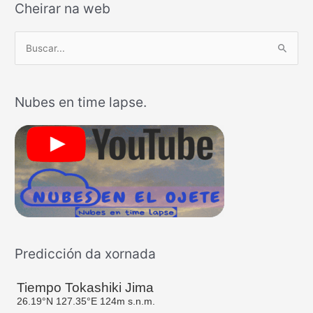
Cheirar na web
B
u
s
Nubes en time lapse.
c
a
r
p
o
r
:
Predicción da xornada