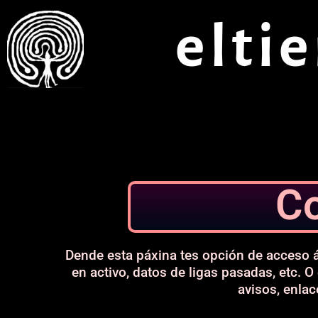
Ir
elti
ao
contido
C
Dende esta páxina tes opción de acceso 
en activo, datos de ligas pasadas, etc. O
avisos, enla