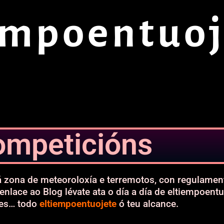
empoentuoj
ompeticións
á zona de meteoroloxía e terremotos, con regulamen
 enlace ao Blog lévate ata o día a día de eltiempoent
ces… todo
eltiempoentuojete
ó teu alcance.