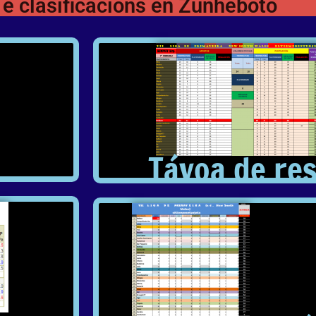
 e clasificacións en Zunheboto
Távoa de re