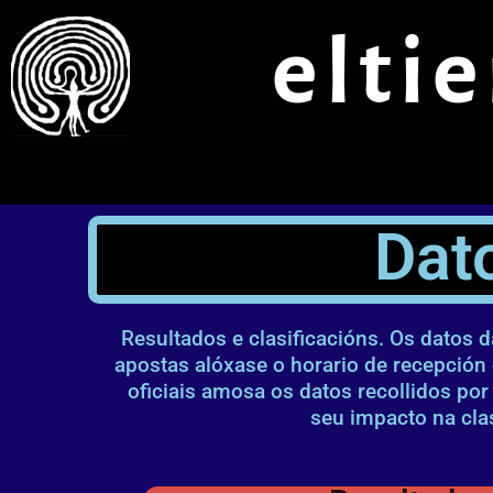
Ir
elti
ao
contido
Dat
Resultados e clasificacións. Os datos 
apostas alóxase o horario de recepción
oficiais amosa os datos recollidos po
seu impacto na clas