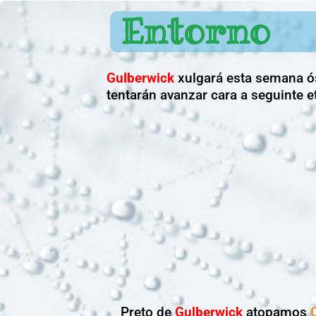
Entorno
Gulberwick
xulgará esta semana 
tentarán avanzar cara a seguinte e
Preto de
Gulberwick
atopamos