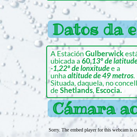
Datos da e
A Estación
Gulberwick
est
ubicada a
60
,13º de latitude
-1,22º de lonxitude
e a
unha
altitude de 49 metros
.
Situada, daquela, no concel
de
Shetlands
,
Escocia.
Cámara ao