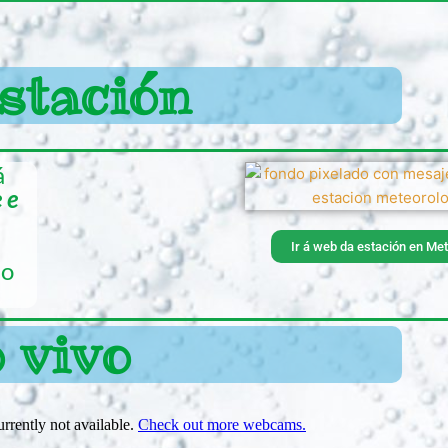
stación
á
 e
Ir á web da estación en Met
lo
 vivo