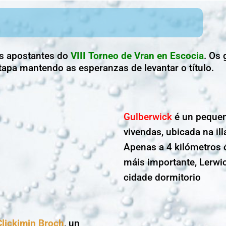
ós apostantes do
VIII Torneo de Vran en Escocia
. Os
tapa mantendo as esperanzas de levantar o título.
Gulberwick
é un pequen
vivendas, ubicada na ill
Apenas a 4 kilómetros ó
máis importante, Lerwi
cidade dormitorio
Clickimin Broch
, un