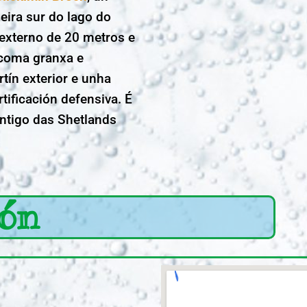
beira sur do lago do
xterno de 20 metros e
 coma granxa e
tín exterior e unha
tificación defensiva. É
antigo das Shetlands
ión