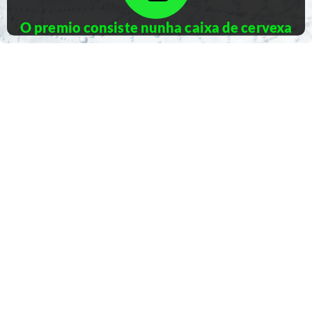
O premio consiste nunha caixa de cervexa
Lévame ata o formulario de apostas
Xornada anterior
Páxina principal
Blog de apostas
MENU