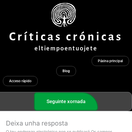
Ir
ao
contido
Críticas crónicas
eltiempoentuojete
Páxina principal
Blog
Acceso rápido
Seguinte xornada
Deixa unha resposta
O teu enderezo electrónico non se publicará
Os campos