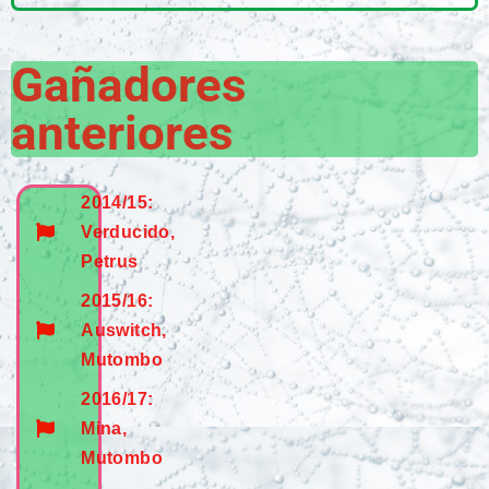
Gañadores
anteriores
2014/15:
Verducido,
Petrus
2015/16:
Auswitch,
Mutombo
2016/17:
Mina,
Mutombo