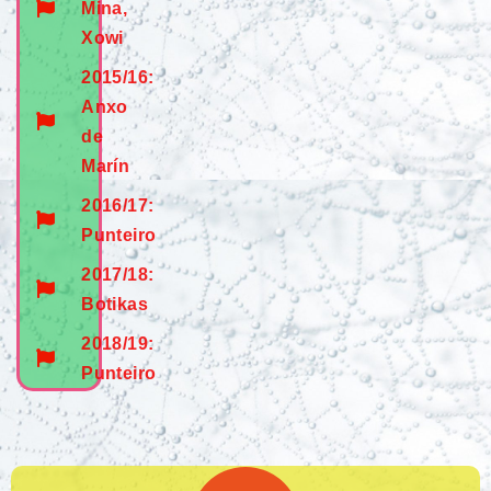
Mina,
Xowi
2015/16:
Anxo
de
Marín
2016/17:
Punteiro
2017/18:
Botikas
2018/19:
Punteiro