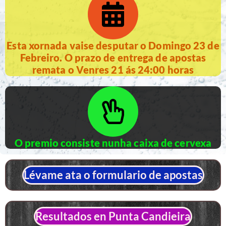
Esta xornada vaise desputar o Domingo 23 de
Febreiro. O prazo de entrega de apostas
remata o Venres 21 ás 24:00 horas
O premio consiste nunha caixa de cervexa
Lévame ata o formulario de apostas
Resultados en Punta Candieira