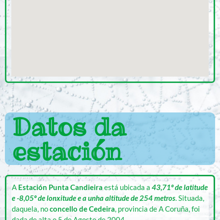
Datos da
estación
A
Estación
Punta Candieira
está ubicada a
43,71º de latitude
e -8,05º de lonxitude e a unha altitude de 254 metros
. Situada,
daquela, no
concello de Cedeira
, provincia de A Coruña, foi
dada de alta o 5 de Agosto de 2004.