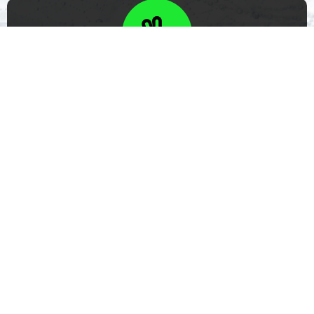
O premio consiste nunha caixa de cervexa
Lévame ata o formulario de apostas
Resultados en A Granxa, Ponteareas
Xornada anterior
Páxina principal