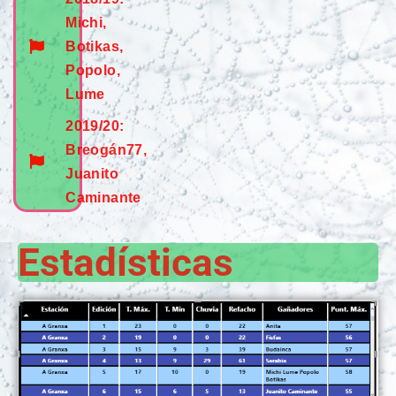
Michi,
Botikas,
Popolo,
Lume
2019/20:
Breogán77,
Juanito
Caminante
Estadísticas