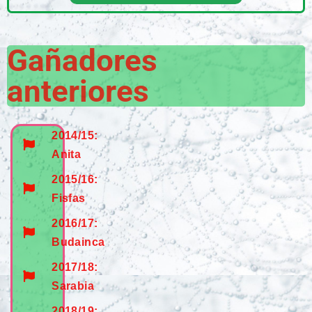
Gañadores
anteriores
2014/15:
Anita
2015/16:
Fisfas
2016/17:
Budainca
2017/18:
Sarabia
2018/19: