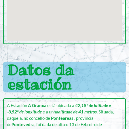
Datos da
estación
A Estación
A Granxa
está ubicada a
42,18º de latitude e
-8,52º de lonxitude
e a unha
altitude de 41 metros
. Situada,
daquela, no concello de
Ponteareas
, provincia
de
Pontevedra
, foi dada de alta o 13 de Febreiro de