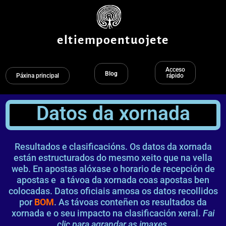
Ir
ao
contido
eltiempoentuojete
Acceso
Blog
Páxina principal
rápido
Datos da xornada
Resultados e clasificacións. Os datos da xornada
están estructurados do mesmo xeito que na vella
web. En apostas alóxase o horario de recepción de
apostas e a távoa da xornada coas apostas ben
colocadas. Datos oficiais amosa os datos recollidos
por
BOM
. As távoas conteñen os resultados da
xornada e o seu impacto na clasificación xeral.
Fai
clic para agrandar as imaxes.