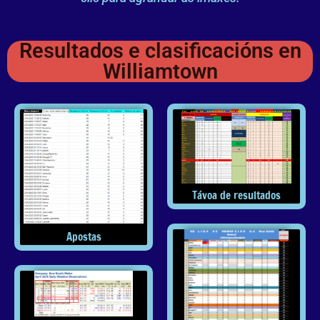
Resultados e clasificacións en
Williamtown
Távoa de resultados
Apostas