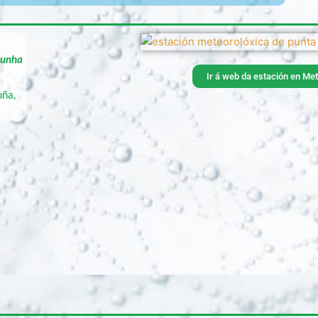
a unha
Ir á web da estación en Met
uña,