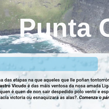
Punta 
ha das etapas na que aqueles que lle poñan tontorró
astro Vicudo
é das máis ventosa da nosa amada Lig
e quen é quen de non sair despedido polo vento e e
acia victoria ou esnaquizara as alas?.
Comenza o pán