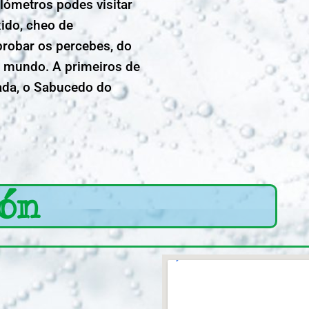
ilómetros podes visitar
xido, cheo de
probar os percebes, do
do mundo. A primeiros de
ada, o Sabucedo do
ión