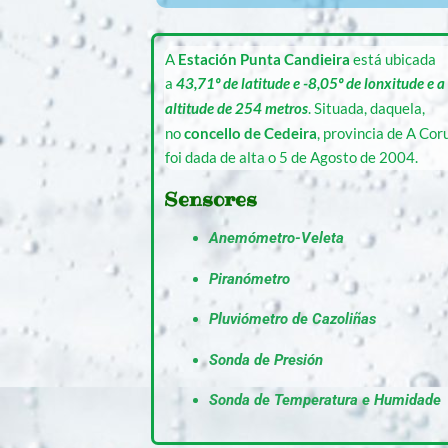
A
Estación
Punta Candieira
está ubicada
a
43,71º de latitude e -8,05º de lonxitude e 
altitude de 254 metros
. Situada, daquela,
no
concello de Cedeira
, provincia de A Cor
foi dada de alta o 5 de Agosto de 2004.
Sensores
Anemómetro-Veleta
Piranómetro
Pluviómetro de Cazoliñas
Sonda de Presión
Sonda de Temperatura e Humidade