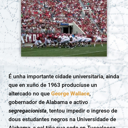
É unha importante cidade universitaria, ainda
que en xuño de 1963 producíuse un
altercado no que
George Wallace
,
gobernador de Alabama e activo
segregacionista
, tentou impedir o ingreso de
dous estudantes negros na Universidade de
Alabama, a cal tiña sua sede en Tuscaloosa.