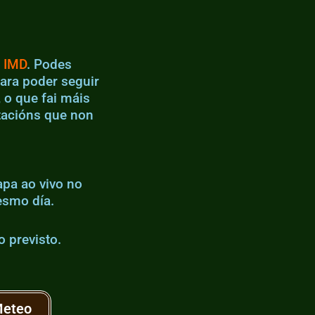
o
IMD
. Podes
ara poder seguir
 o que fai máis
stacións que non
apa ao vivo no
esmo día.
 previsto.
Meteo