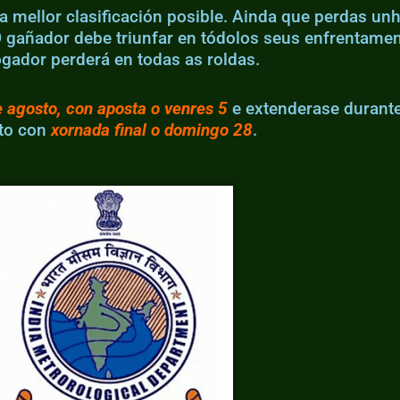
a mellor clasificación posible. Ainda que perdas unh
O gañador debe triunfar en tódolos seus enfrentame
gador perderá en todas as roldas.
e agosto, con aposta o venres 5
e extenderase durant
to con
xornada final o domingo 28
.