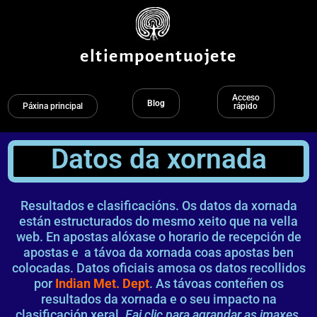
Ir
ao
contido
eltiempoentuojete
Acceso
Blog
Páxina principal
rápido
Datos da xornada
Resultados e clasificacións. Os datos da xornada
están estructurados do mesmo xeito que na vella
web. En apostas alóxase o horario de recepción de
apostas e a távoa da xornada coas apostas ben
colocadas. Datos oficiais amosa os datos recollidos
por
Indian Met. Dept
. As távoas conteñen os
resultados da xornada e o seu impacto na
clasificación xeral.
Fai clic para agrandar as imaxes.