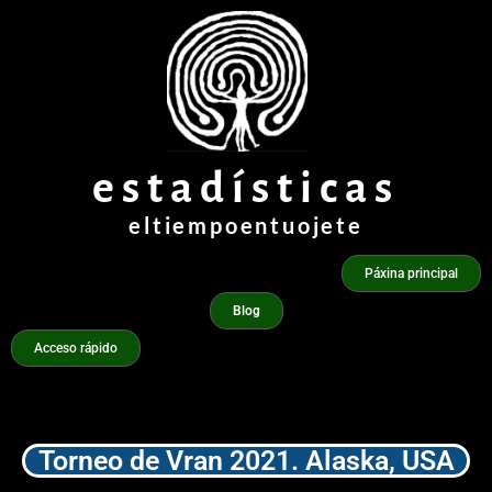
Ir
ao
contido
estadísticas
eltiempoentuojete
Páxina principal
Blog
Acceso rápido
Torneo de Vran 2021. Alaska, USA