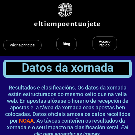
Ir
ao
contido
eltiempoentuojete
Acceso
Blog
Páxina principal
rápido
Datos da xornada
Resultados e clasificacións. Os datos da xornada
están estructurados do mesmo xeito que na vella
web. En apostas alóxase o horario de recepción de
apostas e a távoa da xornada coas apostas ben
colocadas. Datos oficiais amosa os datos recollidos
por
NOAA
. As távoas conteñen os resultados da
xornada e o seu impacto na clasificación xeral.
Fai
clic para agrandar as imaxes.