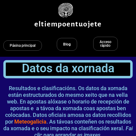
Ir
ao
contido
eltiempoentuojete
Acceso
Blog
Páxina principal
rápido
Datos da xornada
Resultados e clasificacións. Os datos da xornada
están estructurados do mesmo xeito que na vella
web. En apostas alóxase o horario de recepción de
apostas e a távoa da xornada coas apostas ben
colocadas. Datos oficiais amosa os datos recollidos
por
Meteogalicia
. As távoas conteñen os resultados
da xornada e o seu impacto na clasificación xeral.
Fai
clic para agrandar as imaxes.