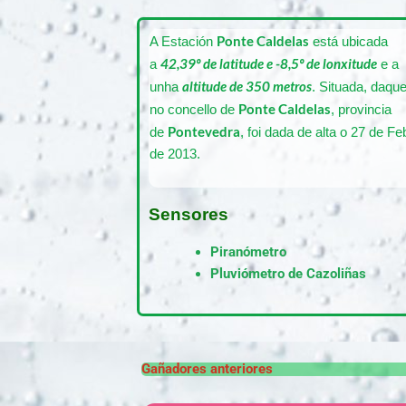
Ponte Caldelas
A Estación
está ubicada
42,39º de latitude e -8,5º de lonxitude
a
e a
altitude de 350 metros
unha
. Situada, daque
Ponte Caldelas
no concello de
, provincia
Pontevedra
de
, foi dada de alta o 27 de Fe
de 2013.
Sensores
Piranómetro
Pluviómetro de Cazoliñas
Gañadores anteriores