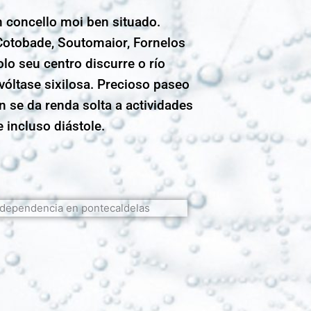
n concello moi ben situado.
Cotobade, Soutomaior, Fornelos
o seu centro discurre o río
óltase sixilosa. Precioso paseo
 se da renda solta a actividades
 incluso diástole.