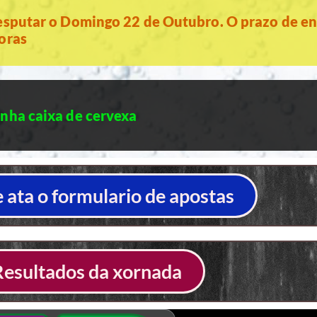
esputar o Domingo 22 de Outubro. O prazo de en
oras
nha caixa de cervexa
ata o formulario de apostas
Resultados da xornada