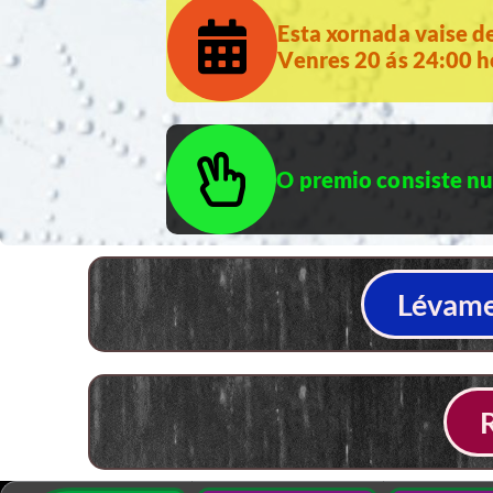
Esta xornada vaise d
Venres 20 ás 24:00 h
O premio consiste nu
Lévame 