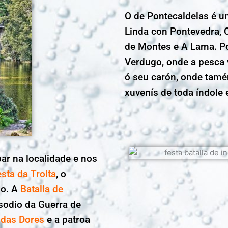
O de Pontecaldelas é u
Linda con Pontevedra, 
de Montes e A Lama. Pol
Verdugo, onde a pesca v
ó seu carón, onde tamén
xuvenís de toda índole e
ar na localidade e nos
esta da Troita
, o
io. A
Batalla de
odio da Guerra de
 das Dores
e a patroa