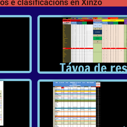
os e clasificacións en Xinzo
Távoa de re