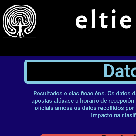
Ir
elti
ao
contido
Dat
Resultados e clasificacións. Os datos 
apostas alóxase o horario de recepción
oficiais amosa os datos recollidos por
impacto na clasif