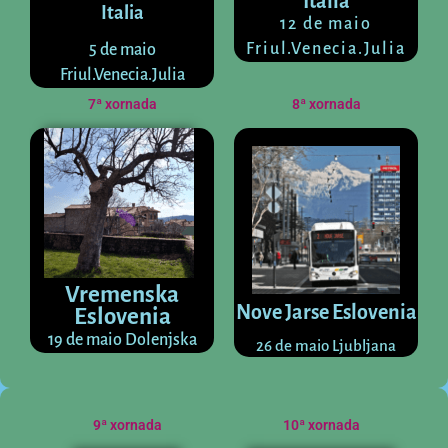
Italia
Italia
12 de maio
Friul.Venecia.Julia
5 de maio
Friul.Venecia.Julia
7ª xornada
8ª xornada
Vremenska
Nove Jarse Eslovenia
Eslovenia
19 de maio Dolenjska
26 de maio Ljubljana
9ª xornada
10ª xornada