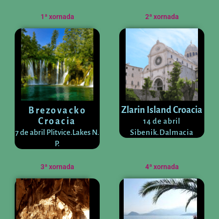
1ª xornada
2ª xornada
Zlarin Island Croacia
Brezovacko
Croacia
14 de abril
7 de abril Plitvice.Lakes N.
Sibenik.Dalmacia
P.
3ª xornada
4ª xornada