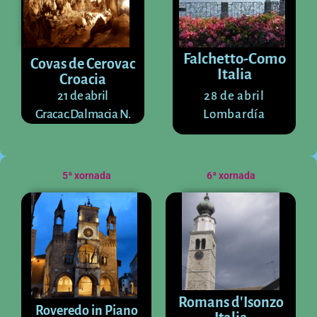
Falchetto-Como
Covas de Cerovac
Italia
Croacia
21 de abril
28 de abril
Gracac.Dalmacia N.
Lombardía
5ª xornada
6ª xornada
Romans d'Isonzo
Roveredo in Piano