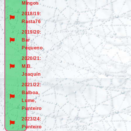
Mingos
2018/19:
Rasta76
2019/20:
Bar
Pequeno
2020/21:
M.B.
Joaquín
2021/22:
Balboa,
Lume,
Punteiro
2023/24:
Punteiro