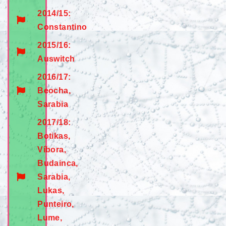
2014/15:
Constantino
2015/16:
Auswitch
2016/17:
Beocha,
Sarabia
2017/18:
Botikas,
Víbora,
Budainca,
Sarabia,
Lukas,
Punteiro,
Lume,