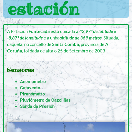
estación
A Estación
Fontecada
está ubicada a
42,97º de latitude e
-8,87º de lonxitude
e a unha
altitude de 369 metros.
Situada,
daquela, no concello de
Santa Comba
, provincia de
A
Coruña
, foi dada de alta o 25 de Setembro de 2003
Sensores
Anemómetro
Catavento
Piranómetro
Pluviómetro de Cazoliñas
Sonda de Presión