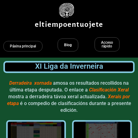
Ir
ao
contido
eltiempoentuojete
Acceso
Blog
Páxina principal
rápido
XI Liga da Inverneira
Derradeira xornada
amosa os resultados recollidos na
última etapa desputada. O enlace a
Clasificación Xeral
mostra a derradeira távoa xeral actualizada.
Xerais por
etapa
é o compedio de clasificacións durante a presente
edición.