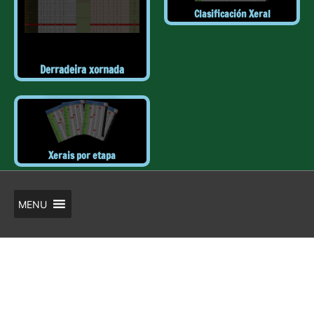
Clasificación Xeral
Derradeira xornada
Xerais por etapa
MENU