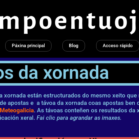
empoentuoj
Páxina principal
Blog
Acceso rápido
os da xornada
da xornada están estructurados do mesmo xeito que 
 de apostas e a távoa da xornada coas apostas ben 
Meteogalicia
. As távoas conteñen os resultados da 
icación xeral.
Fai clic para agrandar as imaxes.