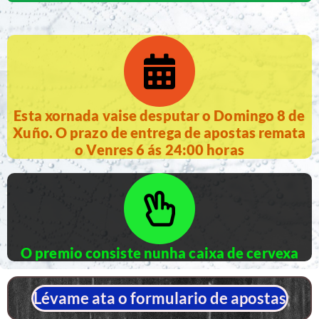
Esta xornada vaise desputar o Domingo 8 de
Xuño. O prazo de entrega de apostas remata
o Venres 6 ás 24:00 horas
O premio consiste nunha caixa de cervexa
Lévame ata o formulario de apostas