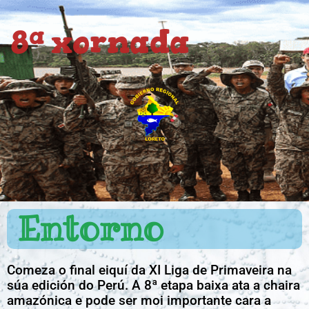
Ir
ao
8ª xornada
contido
Entorno
Comeza o final eiquí da XI Liga de Primaveira na
súa edición do Perú. A 8ª etapa baixa ata a chaira
amazónica e pode ser moi importante cara a