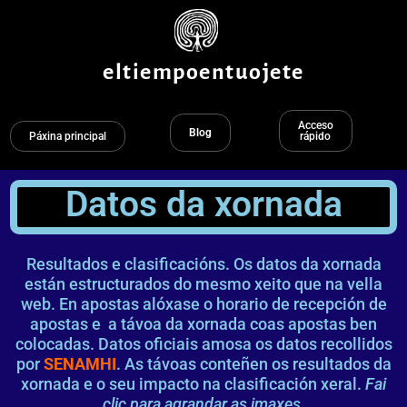
Ir
ao
contido
eltiempoentuojete
Acceso
Blog
Páxina principal
rápido
Datos da xornada
Resultados e clasificacións. Os datos da xornada
están estructurados do mesmo xeito que na vella
web. En apostas alóxase o horario de recepción de
apostas e a távoa da xornada coas apostas ben
colocadas. Datos oficiais amosa os datos recollidos
por
SENAMHI
. As távoas conteñen os resultados da
xornada e o seu impacto na clasificación xeral.
Fai
clic para agrandar as imaxes.