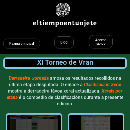
Ir
ao
contido
eltiempoentuojete
Acceso
Blog
Páxina principal
rápido
XI Torneo de Vran
Derradeira xornada
amosa os resultados recollidos na
última etapa desputada. O enlace a
Clasificación Xeral
mostra a derradeira távoa xeral actualizada.
Xerais por
etapa
é o compedio de clasificacións durante a presente
edición.