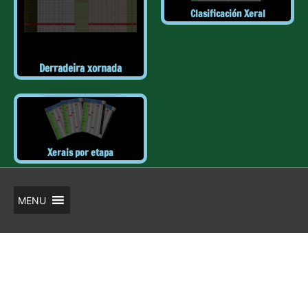
Clasificación Xeral
Derradeira xornada
Xerais por etapa
MENU