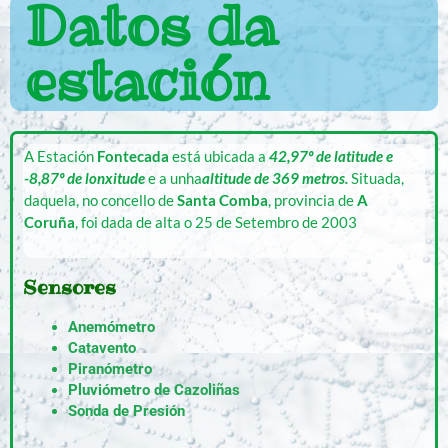
Datos da
estación
A Estación
Fontecada
está ubicada a
42,97º de latitude e
-8,87º de lonxitude
e a unha
altitude de 369 metros.
Situada,
daquela, no concello de
Santa Comba
, provincia de
A
Coruña
, foi dada de alta o 25 de Setembro de 2003
Sensores
Anemómetro
Catavento
Piranómetro
Pluviómetro de Cazoliñas
Sonda de Presión