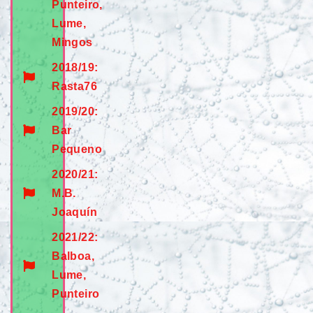
Punteiro,
Lume,
Mingos
2018/19:
Rasta76
2019/20:
Bar
Pequeno
2020/21:
M.B.
Joaquín
2021/22:
Balboa,
Lume,
Punteiro