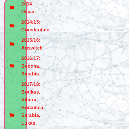
2014:
Oscar
2014/15:
Constantino
2015/16:
Auswitch
2016/17:
Beocha,
Sarabia
2017/18:
Botikas,
Víbora,
Budainca,
Sarabia,
Lukas,