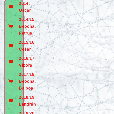
2014:
Oscar
2014/15:
Beocha,
Petrus
2015/16:
Cesar
2016/17:
Víbora
2017/18:
Beocha,
Balboa
2018/19:
Landrán
2019/20: