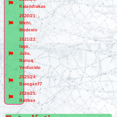
Kalandrakas
2020/21:
Michi,
Modesto
2021/22:
Iago,
Julio,
Nanuq,
Verducido
2023/24:
Breogán77
2024/25:
Botikas