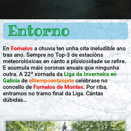
Entorno
En
Fornelos
a chuvia ten unha cita ineludible ano
tras ano. Sempre no Top-3 de estacións
meteorolóxicas en canto a pluviosidade se refire.
E acumula máis coronas anuais que ningunha
outra. A 22ª xornada da
Liga da Inverneira en
Galicia
de
eltiempoentuojete
celébrase no
concello de
Fornelos de Montes
. Por riba,
entramos no tramo final da Liga. Cántas
dúbidas…