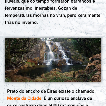
fluviais, que co tempo formaron barrancos e
fervenzas moi inestabeis. Gozan de
temperaturas mornas no vran, pero xeralmente
frías no inverno.
Preto do encoro de Eirás existe o chamado
Monte da Cidade
. É un curioso enclave de
orixe castrexo duns 6000 m², con ríos e