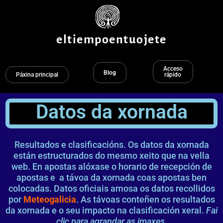
Ir
ao
contido
eltiempoentuojete
Acceso
Blog
Páxina principal
rápido
Datos da xornada
Resultados e clasificacións. Os datos da xornada
están estructurados do mesmo xeito que na vella
web. En apostas alóxase o horario de recepción de
apostas e a távoa da xornada coas apostas ben
colocadas. Datos oficiais amosa os datos recollidos
por
Meteogalicia
. As távoas conteñen os resultados
da xornada e o seu impacto na clasificación xeral.
Fai
clic para agrandar as imaxes.