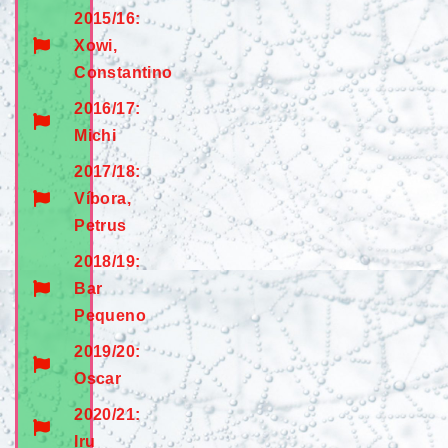
2015/16:
Xowi,
Constantino
2016/17:
Michi
2017/18:
Víbora,
Petrus
2018/19:
Bar
Pequeno
2019/20:
Oscar
2020/21:
Iru