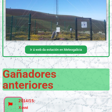
Ir á web da estación en Meteogalicia
Gañadores
anteriores
2014/15:
Xowi