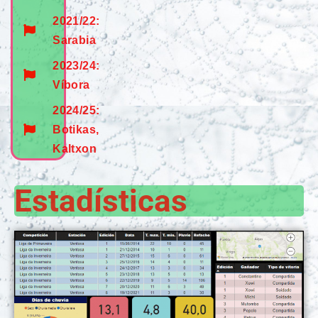
2021/22:
Sarabia
2023/24:
Víbora
2024/25:
Botikas,
Kaltxon
Estadísticas