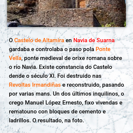
O
Castelo de Altamira
en
Navia de Suarna
gardaba e controlaba o paso pola
Ponte
Vella
, ponte medieval de orixe romana sobre
o río Navia. Existe constancia do Castelo
dende o século XI. Foi destruido nas
Revoltas Irmandiñas
e reconstruido, pasando
por varias mans. Un dos últimos inquilinos, o
crego Manuel López Ernesto, fixo vivendas e
rematouno con bloques de cemento e
ladrillos. O resultado, na foto.