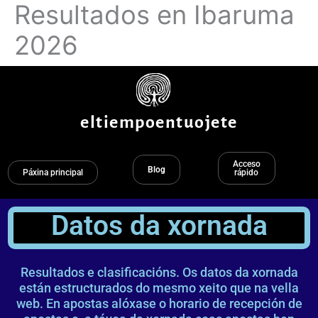
Resultados en Ibaruma
Ir
ao
2026
contido
eltiempoentuojete
Acceso
Blog
Páxina principal
rápido
Datos da xornada
Resultados e clasificacións. Os datos da xornada
están estructurados do mesmo xeito que na vella
web. En apostas alóxase o horario de recepción de