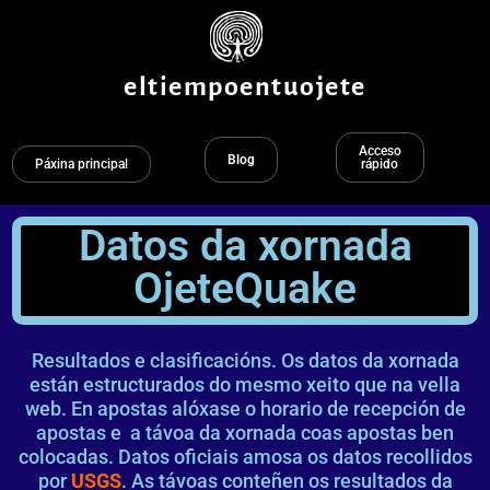
Ir
ao
contido
eltiempoentuojete
Acceso
Blog
Páxina principal
rápido
Datos da xornada
OjeteQuake
Resultados e clasificacións. Os datos da xornada
están estructurados do mesmo xeito que na vella
web. En apostas alóxase o horario de recepción de
apostas e a távoa da xornada coas apostas ben
colocadas. Datos oficiais amosa os datos recollidos
por
USGS
. As távoas conteñen os resultados da