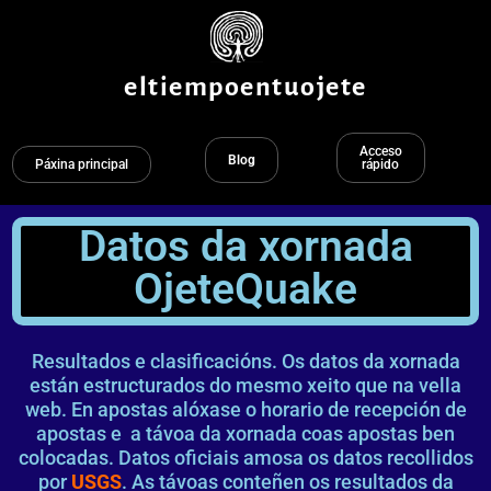
Ir
ao
contido
eltiempoentuojete
Acceso
Blog
Páxina principal
rápido
Datos da xornada
OjeteQuake
Resultados e clasificacións. Os datos da xornada
están estructurados do mesmo xeito que na vella
web. En apostas alóxase o horario de recepción de
apostas e a távoa da xornada coas apostas ben
colocadas. Datos oficiais amosa os datos recollidos
por
USGS
. As távoas conteñen os resultados da