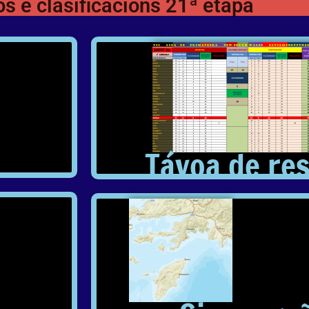
s e clasificacións 21ª etapa
Távoa de re