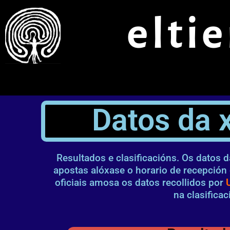
Ir
elti
ao
contido
Datos da 
Resultados e clasificacións. Os datos 
apostas alóxase o horario de recepción
oficiais amosa os datos recollidos por
na clasificac