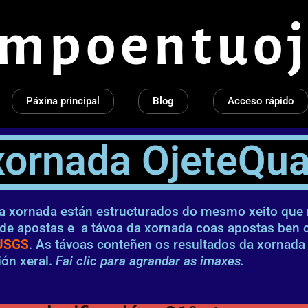
empoentuoj
Páxina principal
Blog
Acceso rápido
xornada OjeteQu
da xornada están estructurados do mesmo xeito que 
 de apostas e a távoa da xornada coas apostas ben 
USGS
. As távoas conteñen os resultados da xornada
ión xeral.
Fai clic para agrandar as imaxes.