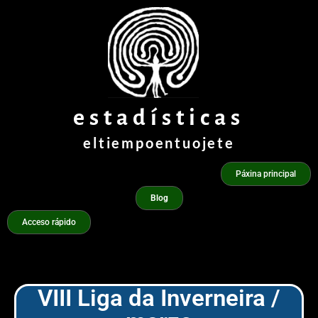
Ir
ao
contido
estadísticas
eltiempoentuojete
Páxina principal
Blog
Acceso rápido
VIII Liga da Inverneira /