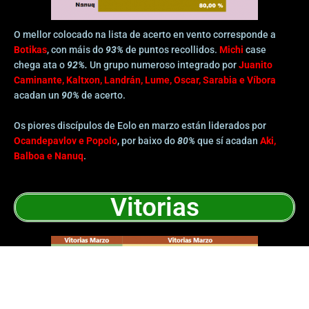
O mellor colocado na lista de acerto en vento corresponde a
Botikas
, con máis do
93%
de puntos recollidos.
Michi
case
chega ata o
92%.
Un grupo numeroso integrado por
Juanito
Caminante, Kaltxon, Landrán, Lume, Oscar, Sarabia e Víbora
acadan un
90%
de acerto.
Os piores discípulos de Eolo en marzo están liderados por
Ocandepavlov e Popolo
, por baixo do
80%
que sí acadan
Aki,
Balboa e Nanuq
.
Vitorias