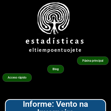
Ir
ao
contido
estadísticas
eltiempoentuojete
Páxina principal
Blog
Acceso rápido
Informe: Vento na