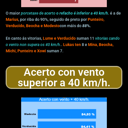
O maior
porcetaxe de acerto
o refacho é inferior a 40 km/h.
é a de
Marius
, por riba do 90%, seguido de preto por
Punteiro,
Verducido, Beocha e Modesto
con máis do
88
%.
En canto ás vitorias,
Lume e Verducido
suman 11
vitorias cando
o vento non supera os 40 km/h.
.
Lukas ten
8 e
Mina, Beocha,
Michi, Punteiro e Xowi
suman 7.
Acerto con vento
superior a 40 km/h.