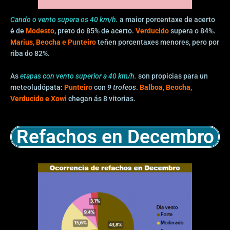
Cando o vento supera os 40 km/h.
a maior porcentaxe de acerto
é de
Modesto
, preto do 85% de acerto.
Verducido
supera o 84%.
Marius, Beocha e Punteiro
teñen porcentaxes menores, pero por
riba do 82%.
As
etapas con vento superior a 40 km/h.
son propicias para un
meteoludópata:
Punteiro
con
9 trofeos
.
Balboa, Beocha,
Verducido e Xowi
chegan ás 8 vitorias.
Refachos en Decembro