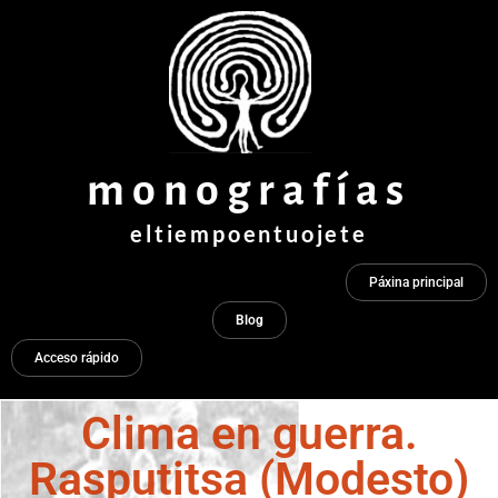
Ir
ao
contido
monografías
eltiempoentuojete
Páxina principal
Blog
Acceso rápido
Clima en guerra.
Rasputitsa (Modesto)