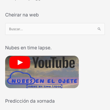
Cheirar na web
B
u
s
Nubes en time lapse.
c
a
r
p
o
r
:
Predicción da xornada