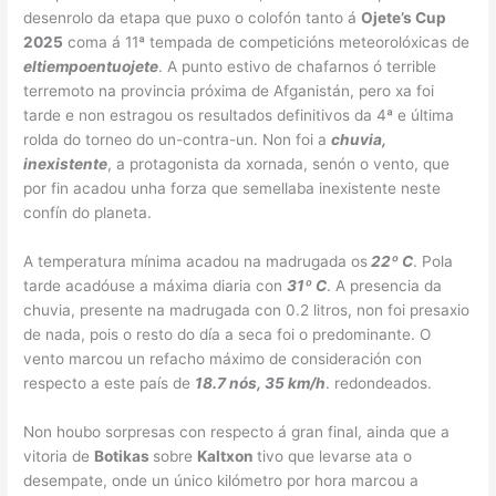
desenrolo da etapa que puxo o colofón tanto á
Ojete’s Cup
2025
coma á 11ª tempada de competicións meteorolóxicas de
eltiempoentuojete
. A punto estivo de chafarnos ó terrible
terremoto na provincia próxima de Afganistán, pero xa foi
tarde e non estragou os resultados definitivos da 4ª e última
rolda do torneo do un-contra-un. Non foi a
chuvia,
inexistente
, a protagonista da xornada, senón o vento, que
por fin acadou unha forza que semellaba inexistente neste
confín do planeta.
A temperatura mínima acadou na madrugada os
22º C
. Pola
tarde acadóuse a máxima diaria con
31º C
. A presencia da
chuvia, presente na madrugada con 0.2 litros, non foi presaxio
de nada, pois o resto do día a seca foi o predominante. O
vento marcou un refacho máximo de consideración con
respecto a este país de
18.7 nós, 35 km/h
. redondeados.
Non houbo sorpresas con respecto á gran final, ainda que a
vitoria de
Botikas
sobre
Kaltxon
tivo que levarse ata o
desempate, onde un único kilómetro por hora marcou a