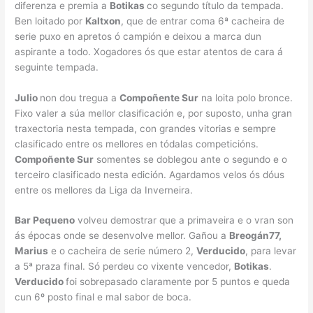
diferenza e premia a
Botikas
co segundo título da tempada.
Ben loitado por
Kaltxon
, que de entrar coma 6ª cacheira de
serie puxo en apretos ó campión e deixou a marca dun
aspirante a todo. Xogadores ós que estar atentos de cara á
seguinte tempada.
Julio
non dou tregua a
Compoñente Sur
na loita polo bronce.
Fixo valer a súa mellor clasificación e, por suposto, unha gran
traxectoria nesta tempada, con grandes vitorias e sempre
clasificado entre os mellores en tódalas competicións.
Compoñente Sur
somentes se doblegou ante o segundo e o
terceiro clasificado nesta edición. Agardamos velos ós dóus
entre os mellores da Liga da Inverneira.
Bar Pequeno
volveu demostrar que a primaveira e o vran son
ás épocas onde se desenvolve mellor. Gañou a
Breogán77,
Marius
e o cacheira de serie número 2,
Verducido
, para levar
a 5ª praza final. Só perdeu co vixente vencedor,
Botikas
.
Verducido
foi sobrepasado claramente por 5 puntos e queda
cun 6º posto final e mal sabor de boca.