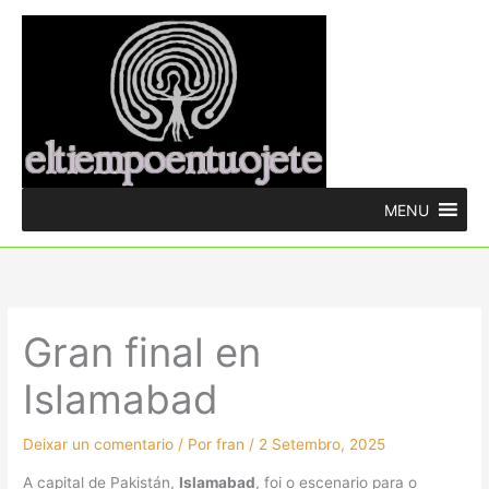
Ir
ao
contido
MENU
Gran final en
Islamabad
Deixar un comentario
/ Por
fran
/
2 Setembro, 2025
A capital de Pakistán,
Islamabad
, foi o escenario para o