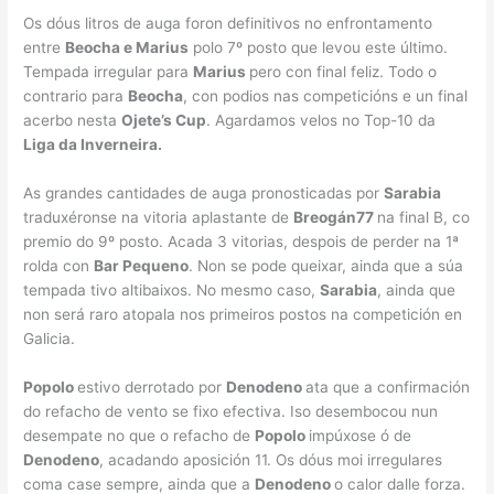
Os dóus litros de auga foron definitivos no enfrontamento
entre
Beocha e Marius
polo 7º posto que levou este último.
Tempada irregular para
Marius
pero con final feliz. Todo o
contrario para
Beocha
, con podios nas competicións e un final
acerbo nesta
Ojete’s Cup
. Agardamos velos no Top-10 da
Liga da Inverneira.
As grandes cantidades de auga pronosticadas por
Sarabia
traduxéronse na vitoria aplastante de
Breogán77
na final B, co
premio do 9º posto. Acada 3 vitorias, despois de perder na 1ª
rolda con
Bar Pequeno
. Non se pode queixar, ainda que a súa
tempada tivo altibaixos. No mesmo caso,
Sarabia
, ainda que
non será raro atopala nos primeiros postos na competición en
Galicia.
Popolo
estivo derrotado por
Denodeno
ata que a confirmación
do refacho de vento se fixo efectiva. Iso desembocou nun
desempate no que o refacho de
Popolo
impúxose ó de
Denodeno
, acadando aposición 11. Os dóus moi irregulares
coma case sempre, ainda que a
Denodeno
o calor dalle forza.