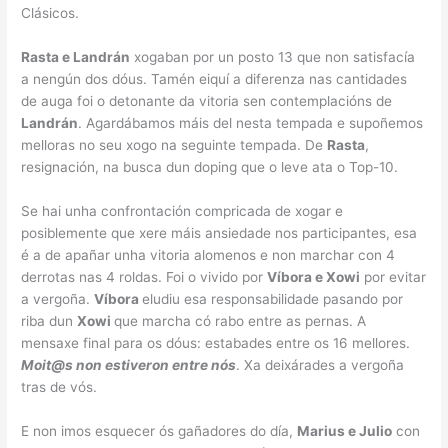
Clásicos.
Rasta e Landrán
xogaban por un posto 13 que non satisfacía
a nengún dos dóus. Tamén eiquí a diferenza nas cantidades
de auga foi o detonante da vitoria sen contemplacións de
Landrán
. Agardábamos máis del nesta tempada e supoñemos
melloras no seu xogo na seguinte tempada. De
Rasta
,
resignación, na busca dun doping que o leve ata o Top-10.
Se hai unha confrontación compricada de xogar e
posiblemente que xere máis ansiedade nos participantes, esa
é a de apañar unha vitoria alomenos e non marchar con 4
derrotas nas 4 roldas. Foi o vivido por
Víbora e Xowi
por evitar
a vergoña.
Víbora
eludiu esa responsabilidade pasando por
riba dun
Xowi
que marcha có rabo entre as pernas. A
mensaxe final para os dóus: estabades entre os 16 mellores.
Moit@s non estiveron entre nós
. Xa deixárades a vergoña
tras de vós.
E non imos esquecer ós gañadores do día,
Marius e Julio
con