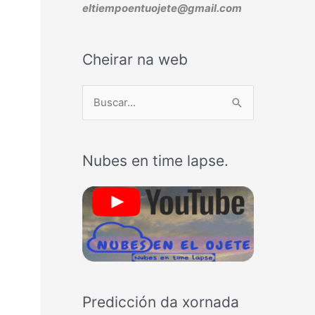
eltiempoentuojete@gmail.com
Cheirar na web
B
u
s
Nubes en time lapse.
c
a
r
p
o
r
:
Predicción da xornada