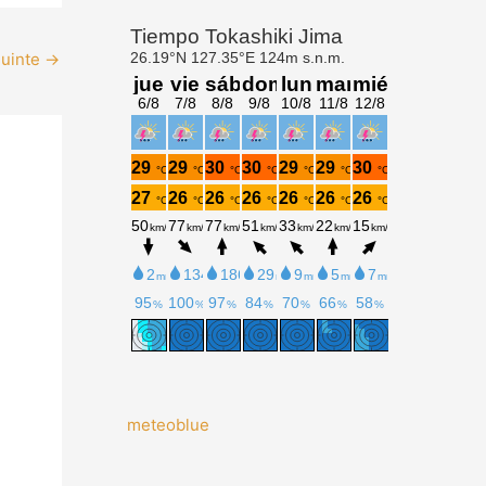
guinte
→
meteoblue