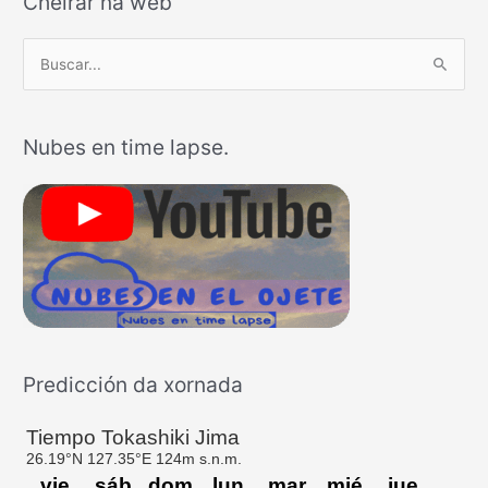
Cheirar na web
B
u
s
Nubes en time lapse.
c
a
r
p
o
r
:
Predicción da xornada