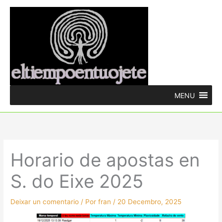
Ir
ao
contido
MENU
Horario de apostas en
S. do Eixe 2025
Deixar un comentario
/ Por
fran
/
20 Decembro, 2025