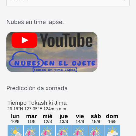
u
s
Nubes en time lapse.
c
a
r
p
o
r
:
Predicción da xornada