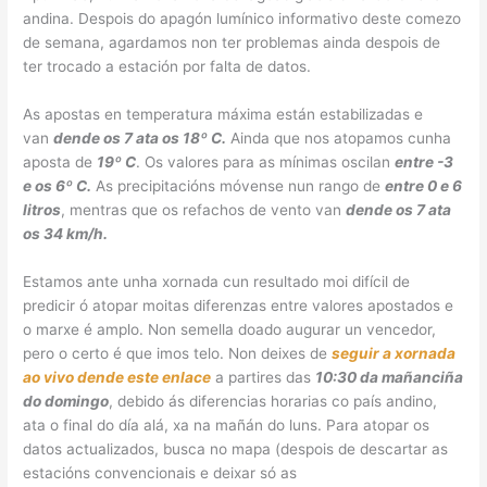
andina. Despois do apagón lumínico informativo deste comezo
de semana, agardamos non ter problemas ainda despois de
ter trocado a estación por falta de datos.
As apostas en temperatura máxima están estabilizadas e
van
dende os 7 ata os 18º C.
Ainda que nos atopamos cunha
aposta de
19º C
. Os valores para as mínimas oscilan
entre -3
e os 6º C.
As precipitacións móvense nun rango de
entre 0 e 6
litros
, mentras que os refachos de vento van
dende os 7 ata
os 34 km/h.
Estamos ante unha xornada cun resultado moi difícil de
predicir ó atopar moitas diferenzas entre valores apostados e
o marxe é amplo. Non semella doado augurar un vencedor,
pero o certo é que imos telo. Non deixes de
seguir a xornada
ao vivo dende este enlace
a partires das
10:30 da mañanciña
do domingo
, debido ás diferencias horarias co país andino,
ata o final do día alá, xa na mañán do luns. Para atopar os
datos actualizados, busca no mapa (despois de descartar as
estacións convencionais e deixar só as