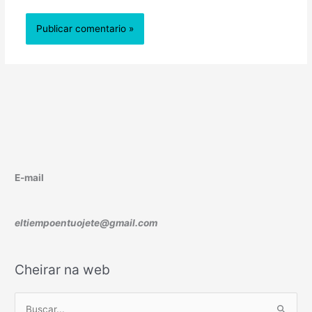
E-mail
eltiempoentuojete@gmail.com
Cheirar na web
B